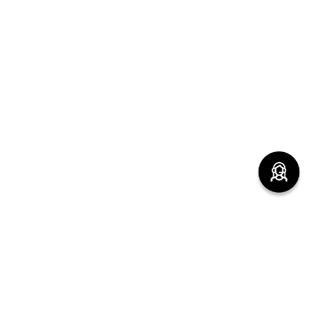
(function() { sessionStorage.setItem("last_referrer",
window.location.href); })();