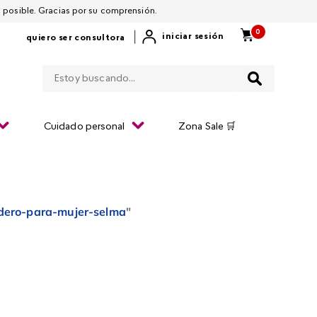
 por restablecerla lo antes posible. Gracias por su comprensión.
0
|
iniciar sesión
quiero ser consultora
Estoy buscando...
Cuidado personal
Zona Sale 🛒
ero-para-mujer-selma
"