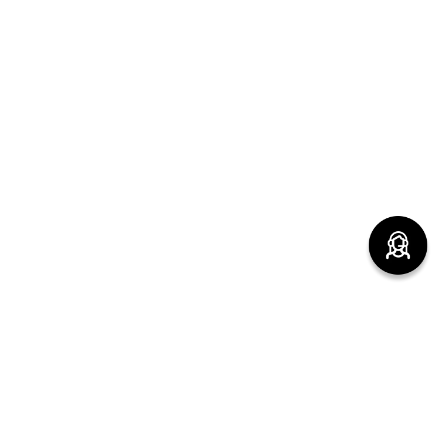
(function() { sessionStorage.setItem("last_referrer",
window.location.href); })();