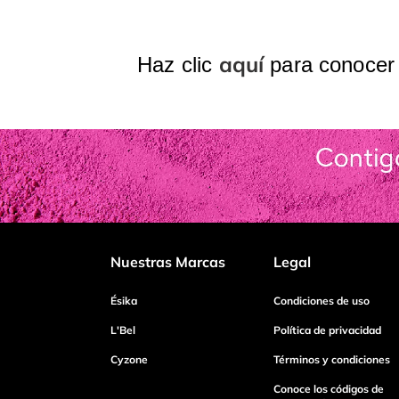
Agregar comentario
aquí
Haz clic
para conocer l
Título
Califica el producto de 1 a 5 estrellas
Tu nombre
Nuestras Marcas
Legal
Dirección de email
Ésika
Condiciones de uso
Escribe un comentario
L'Bel
Política de privacidad
Cyzone
Términos y condiciones
Conoce los códigos de