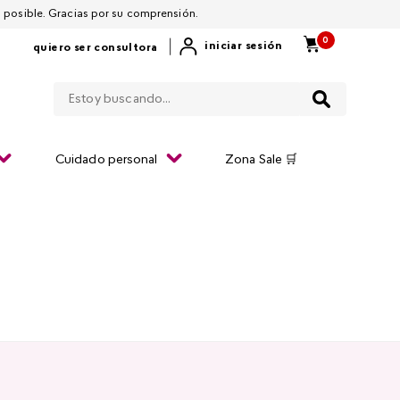
 por restablecerla lo antes posible. Gracias por su comprensión.
0
|
iniciar sesión
quiero ser consultora
Estoy buscando...
Cuidado personal
Zona Sale 🛒