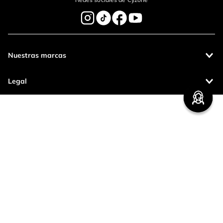
Nuestras marcas
Legal
Contáctanos
Pagos 100%
Entregas a todo
seguros
el país
Productos de
calidad
CETCO S.A. - RUC: 20100123763
Operamos con