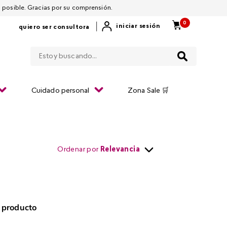
 por restablecerla lo antes posible. Gracias por su comprensión.
0
|
iniciar sesión
quiero ser consultora
Estoy buscando...
Cuidado personal
Zona Sale 🛒
Ordenar por
Relevancia
 producto