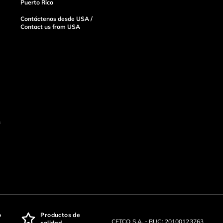
Puerto Rico
Contáctenos desde USA /
Contact us from USA
s
o
Productos de
CETCO S.A. - RUC: 20100123763
calidad