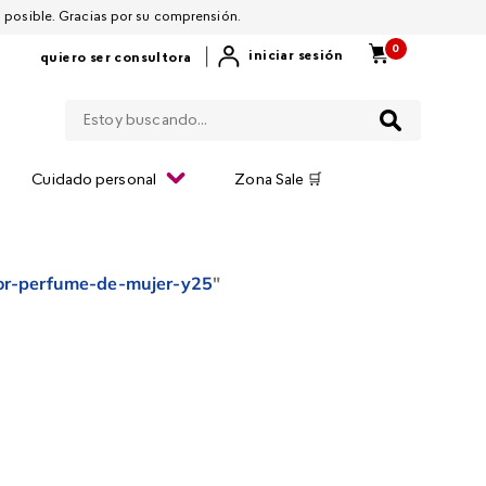
 por restablecerla lo antes posible. Gracias por su comprensión.
0
|
iniciar sesión
quiero ser consultora
Estoy buscando...
Cuidado personal
Zona Sale 🛒
or-perfume-de-mujer-y25
"