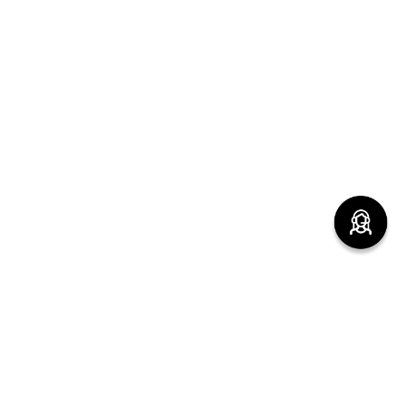
(function() { sessionStorage.setItem("last_referrer",
window.location.href); })();