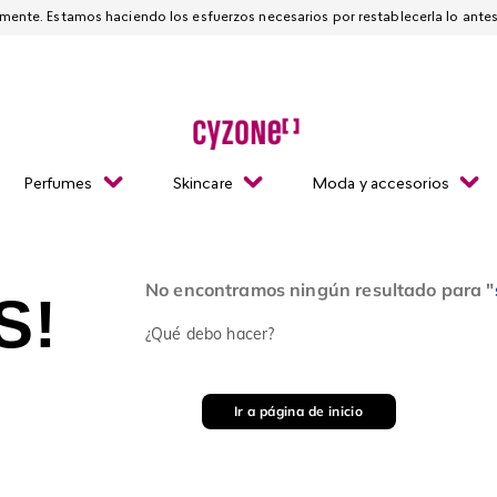
Esta página está suspendida temporalmente. Estamos haciendo los esfuerzos necesarios
Perfumes
Skincare
Moda y accesorios
No encontramos ningún resultado para "
S!
¿Qué debo hacer?
Ir a página de inicio