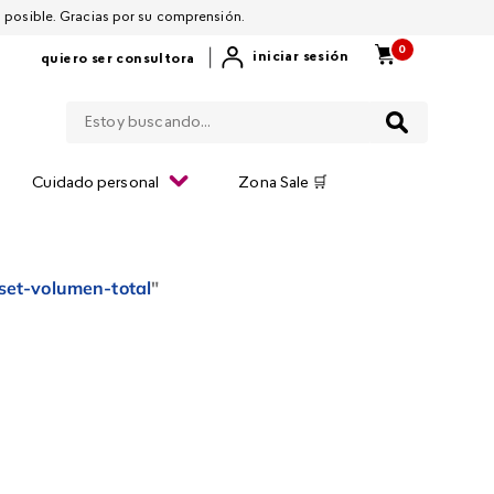
 por restablecerla lo antes posible. Gracias por su comprensión.
0
|
iniciar sesión
quiero ser consultora
Estoy buscando...
Cuidado personal
Zona Sale 🛒
set-volumen-total
"