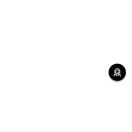
(function() { sessionStorage.setItem("last_referrer",
window.location.href); })();