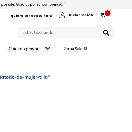
 por restablecerla lo antes posible. Gracias por su comprensión.
0
|
iniciar sesión
quiero ser consultora
Estoy buscando...
Cuidado personal
Zona Sale 🛒
tatodo-de-mujer-tilia
"