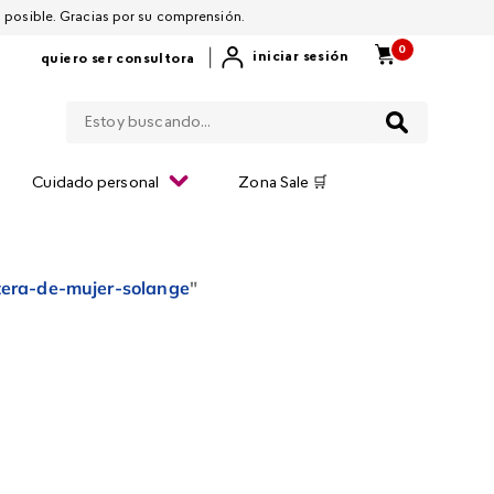
 por restablecerla lo antes posible. Gracias por su comprensión.
0
|
iniciar sesión
quiero ser consultora
Estoy buscando...
Cuidado personal
Zona Sale 🛒
etera-de-mujer-solange
"