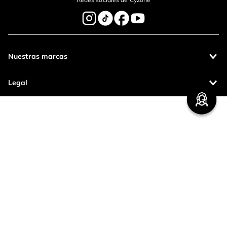
Nuestras marcas
Legal
Contáctanos
Pagos 100%
Entregas a todo
seguros
el país
Productos de
calidad
CETCO S.A. - RUC: 20100123763
Operamos con