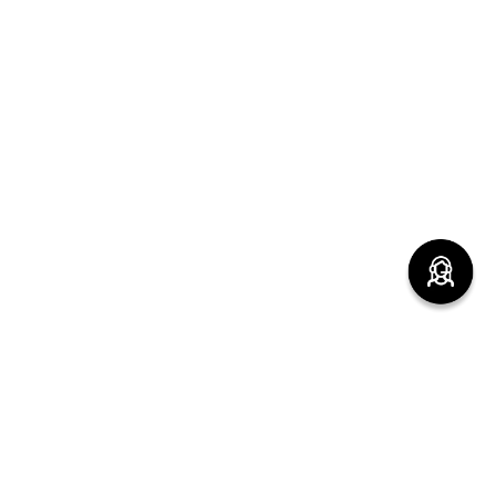
(function() { sessionStorage.setItem("last_referrer",
window.location.href); })();