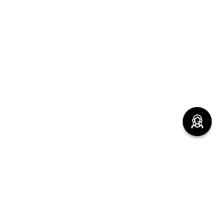
(function() { sessionStorage.setItem("last_referrer",
window.location.href); })();