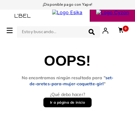
¡Disponible pago con Yape!
Estoy buscando...
0
OOPS!
No encontramos ningún resultado para "
set-
de-aretes-para-mujer-coquette-girl
"
¿Qué debo hacer?
Ir a página de inicio