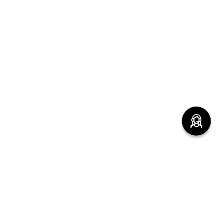
(function() { sessionStorage.setItem("last_referrer",
window.location.href); })();