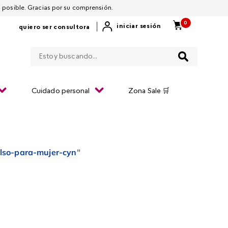
 por restablecerla lo antes posible. Gracias por su comprensión.
0
|
iniciar sesión
quiero ser consultora
Estoy buscando...
Cuidado personal
Zona Sale 🛒
lso-para-mujer-cyn
"