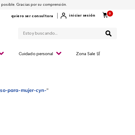
 por restablecerla lo antes posible. Gracias por su comprensión.
0
|
iniciar sesión
quiero ser consultora
Estoy buscando...
Cuidado personal
Zona Sale 🛒
lso-para-mujer-cyn-
"