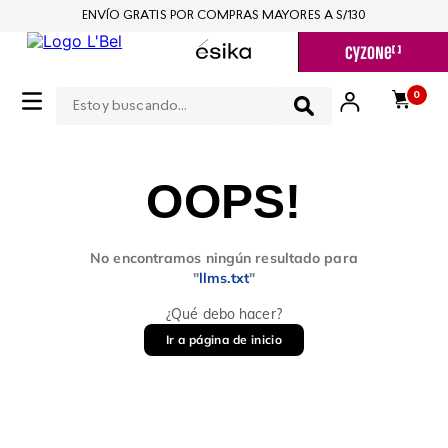
ENVÍO GRATIS POR COMPRAS MAYORES A S/130
Estoy buscando...
0
OOPS!
No encontramos ningún resultado para
"
llms.txt
"
¿Qué debo hacer?
Ir a página de inicio